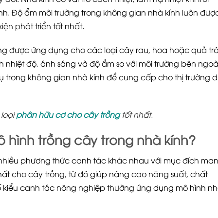
lạnh. Độ ẩm môi trường trong không gian nhà kính luôn đượ
kiện phát triển tốt nhất.
g được ứng dụng cho các loại cây rau, hoa hoặc quả trá
h nhiệt độ, ánh sáng và độ ẩm so với môi trường bên ngoà
 vụ trong không gian nhà kính để cung cấp cho thị trường 
loại
phân hữu cơ cho cây trồng
tốt nhất.
 hình trồng cây trong nhà kính?
nhiều phương thức canh tác khác nhau với mục đích ma
 nhất cho cây trồng, từ đó giúp nâng cao năng suất, chất
ố kiểu canh tác nông nghiệp thường ứng dụng mô hình n