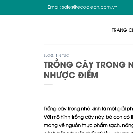
Skip
Email:
sales@ecoclean.com.vn
to
content
TRANG C
BLOG
,
TIN TỨC
TRỒNG CÂY TRONG NH
NHƯỢC ĐIỂM
Trồng cây trong nhà kính là một giải 
Với mô hình trồng cây này, bà con có 
mang về nguồn thực phẩm sạch, năng su