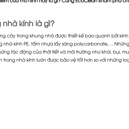
điểm của mô hình này là gì? Cùng EcoClean khám phá ch
 nhà kính là gì?
ồng cây trong khung nhà được thiết kế bao quanh bởi kính
g nhà kính PE, tấm nhựa lấy sáng polycarbonate,… Nhữn
ững tác động của thời tiết và môi trường như khói, bụi, m
ên trong nhà kính luôn được bảo vệ tốt hơn so với những loạ