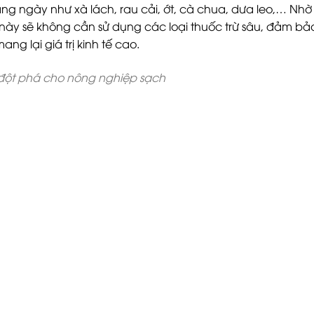
g ngày như xà lách, rau cải, ớt, cà chua, dưa leo,… Nhờ
 này sẽ không cần sử dụng các loại thuốc trừ sâu, đảm bả
g lại giá trị kinh tế cao.
đột phá cho nông nghiệp sạch