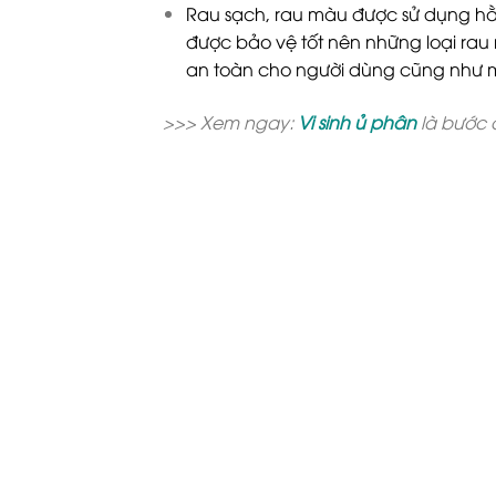
Rau sạch, rau màu được sử dụng hằn
được bảo vệ tốt nên những loại rau
an toàn cho người dùng cũng như man
>>> Xem ngay:
Vi sinh ủ phân
là bước 