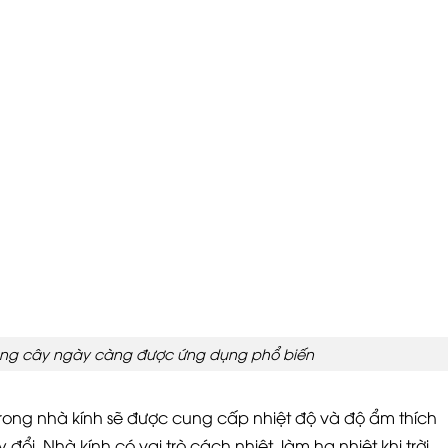
rồng cây ngày càng được ứng dụng phổ biến
 trong nhà kính sẽ được cung cấp nhiệt độ và độ ẩm thích
 đổi. Nhà kính có vai trò cách nhiệt, làm hạ nhiệt khi trời