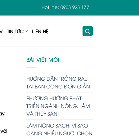
Hotline: 0903 923 177
TV
TIN TỨC
LIÊN HỆ
BÀI VIẾT MỚI
HƯỚNG DẪN TRỒNG RAU
TẠI BAN CÔNG ĐƠN GIẢN
PHƯƠNG HƯỚNG PHÁT
TRIỂN NGÀNH NÔNG, LÂM
ay.
VÀ THỦY SẢN
i
LÀM NÔNG SẠCH: VÌ SAO
với
CÀNG NHIỀU NGƯỜI CHỌN