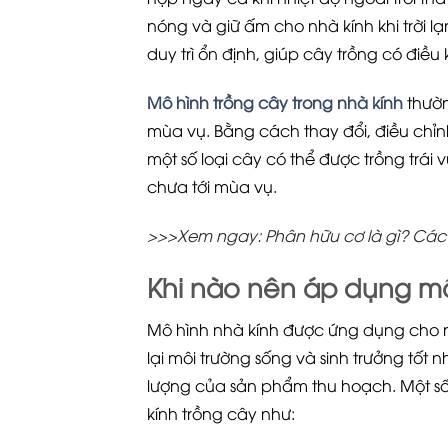
nóng và giữ ấm cho nhà kính khi trời 
duy trì ổn định, giúp cây trồng có điều 
Mô hình trồng cây trong nhà kính
thườn
mùa vụ. Bằng cách thay đổi, điều chỉn
một số loại cây có thể được trồng trái
chưa tới mùa vụ.
>>>Xem ngay: Phân hữu cơ là gì? Các 
Khi nào nên áp dụng mô
Mô hình nhà kính được ứng dụng cho 
lại môi trường sống và sinh trưởng tốt
lượng của sản phẩm thu hoạch. Một s
kính trồng cây như: