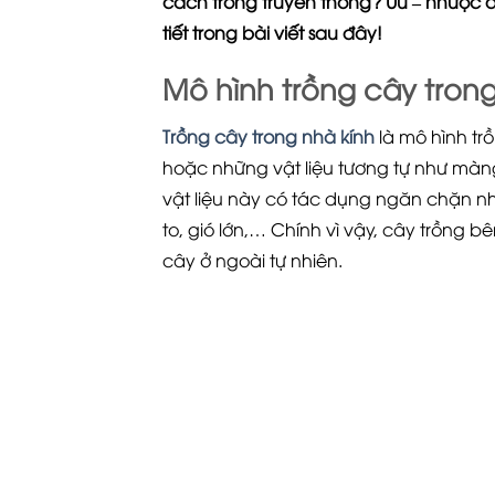
cách trồng truyền thống? Ưu – nhược 
tiết trong bài viết sau đây!
Mô hình trồng cây trong
Trồng cây trong nhà kính
là mô hình tr
hoặc những vật liệu tương tự như màn
vật liệu này có tác dụng ngăn chặn nh
to, gió lớn,… Chính vì vậy, cây trồng b
cây ở ngoài tự nhiên.