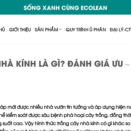
SỐNG XANH CÙNG ECOLEAN
HỦ
GIỚI THIỆU
SẢN PHẨM
QUY TRÌNH Ủ PHÂN
ĐẠI LÝ-C
À KÍNH LÀ GÌ? ĐÁNH GIÁ ƯU –
pháp mới được nhiều nhà vườn tin tưởng và áp dụng hiện n
thể kiểm soát được sâu bệnh phá hoại cây trồng, đồng thờ
ất cao. Vậy hình thức trồng cây nhà kính có gì khác so 