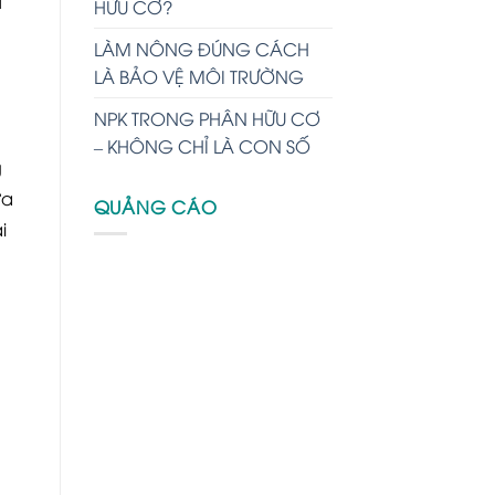
i
HỮU CƠ?
LÀM NÔNG ĐÚNG CÁCH
LÀ BẢO VỆ MÔI TRƯỜNG
NPK TRONG PHÂN HỮU CƠ
– KHÔNG CHỈ LÀ CON SỐ
g
ưa
QUẢNG CÁO
i