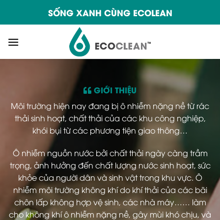
Skip
SỐNG XANH CÙNG ECOLEAN
to
content
GIỚI THIỆU
Môi trường hiện nay đang bị ô nhiễm nặng nề từ rác
thải sinh hoạt, chất thải của các khu công nghiệp,
khói bụi từ các phương tiện giao thông…
Ô nhiễm nguồn nước bởi chất thải ngày càng trầm
trọng, ảnh hưởng đến chất lượng nước sinh hoạt, sức
khỏe của người dân và sinh vật trong khu vực. Ô
nhiễm môi trường không khí do khí thải của các bãi
chôn lấp không hợp vệ sinh, các nhà máy…… làm
cho không khí ô nhiễm nặng nề, gây mùi khó chịu, và