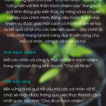
“cống hiến với tinh thần trách nhiệm cao” trong suốt
quá trình đóng góp kiến thức, kỹ năng và sự chuyên
nghiệp của chính mình. Bằng việc hoàn thành mọi
nhiệm vụ được giao một cách có trách nhiệm sẽ tạo
ra kết quả có lợi cho các bên liên quan – đây chính là
mấu chốt mang lại khả năng duy trì bền vững cho
mỗi cá nhân, công ty và toàn xã hội.
Tính trách nhiệm
Mỗi các nhân và công ty thực hiện tính trách nhiệm
trong mọi hoạt động kinh doanh “Cho và Nhận”
Tính bền vững
Bền vững là hệ quả tất yếu mà các cá nhân và tổ
chức sẽ nhận được thông qua việc thực thi một cách
nhất quán tiến trình “Cho đi có trách nhiệm”