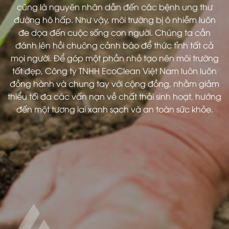
cũng là nguyên nhân dẫn đến các bệnh ung thư
đường hô hấp. Như vậy, môi trường bị ô nhiễm luôn
đe dọa đến cuộc sống con người. Chúng ta cần
đánh lên hồi chuông cảnh báo để thức tỉnh tất cả
mọi người. Để góp một phần nhỏ tạo nên môi trường
tốt đẹp, Công ty TNHH EcoClean Việt Nam luôn luôn
đồng hành và chung tay với cộng đồng, nhằm giảm
thiểu tối đa các vấn nạn về chất thải sinh hoạt, hướng
đến một tương lai xanh sạch và an toàn sức khỏe.