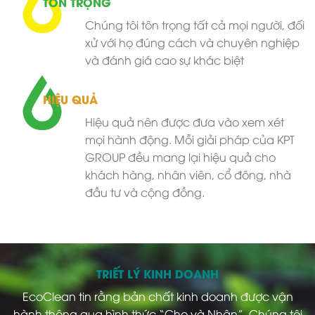
TÔN TRỌNG
Chúng tôi tôn trọng tất cả mọi người, đối
xử với họ đúng cách và chuyên nghiệp
và đánh giá cao sự khác biệt
HIỆU QUẢ
Hiệu quả nên được đưa vào xem xét
mọi hành động. Mỗi giải pháp của KPT
GROUP đều mang lại hiệu quả cho
khách hàng, nhân viên, cổ đông, nhà
đầu tư và cộng đồng.
TRIẾT LÝ KINH DOANH
EcoClean tin rằng bản chất kinh doanh được vận
hành thông qua hình thức “Cho và Nhận”. Chúng tôi