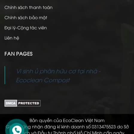
Chính sách thanh toán
Chính sách bảo mật
Đại lý-Cộng tác viên
Liên hệ
FAN PAGES
Vi sinh ủ phân hữu cơ tại nhà -
Ecoclean Compost
Bản quyền của EcoClean Việt Nam
Giấy chứng nhận đăng kí kinh doanh số 0313475523 do Sở
Kế hoạch và Đầu tư Thành phố Hồ Chí Minh cấp ngày