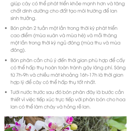
giúp cây có thể phát triển khỏe mạnh hơn và tăng
chất dinh dưỡng cho đất tạo môi trường để lan
sinh trưởng.
Bón phân 2 tuần một lần trong thời kỳ phát triển
cao điểm (mùa xuân và mùa hè) và mỗi tháng
một lần trong thời kỳ ngủ đông (mùa thu và mùa
đông).
Bón phân cần chú ý đến thời gian phù hợp để cấy
có thể hấp thụ hoàn toàn tránh gây lãng phí. Sáng
từ 7h-9h và chiều mát khoảng 16h-17h là thời gian
hợp lý để cây có thể hấp thụ tốt nhất.
Tưới nước trước sau đó bón phân đây là bước cần
thiết vì việc tiếp xúc trực tiếp với phân bón cho hoa
lan có thể làm cháy và hỏng rễ lan.