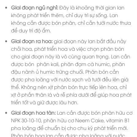
Giai đoạn ngủ nghỉ:
Đây là khoảng thời gian lan
không phát triển thêm, chỉ duy trì sự sống. Lan
không cần được bón phân, chỉ cần tưới nước thưa
để duy trì độ ẩm.
Giai đoạn ra hoa:
giai đoạn này lan bắt đầu nảy
chồi hoa, phát triển hoa và việc chọn phân bón
cho giai đoạn này là vô cùng quan trọng. Lan cần
được bón phân kali, phân đạm cá humic, phân
đậu nành ủ humic trứng chuối. Phân bón cần
được pha loãng với nước sạch và tưới đều lên giá
thể. Không nên xịt phân bón trực tiếp lên hoa, chỉ
xịt ở phần thân lá và rễ phía dưới để giúp hoa phát
triển tốt và giữ được lâu hơn.
Giai đoạn hoa tàn:
Lan cần được bón phân hữu cơ
NPK 30-10-10, phân hữu cơ Neem Cake, vitamin B1
pha loãng để chuẩn bị cho chu kỳ phát triển mới.
Phân bón hoa lan cần được pha loãng với nước