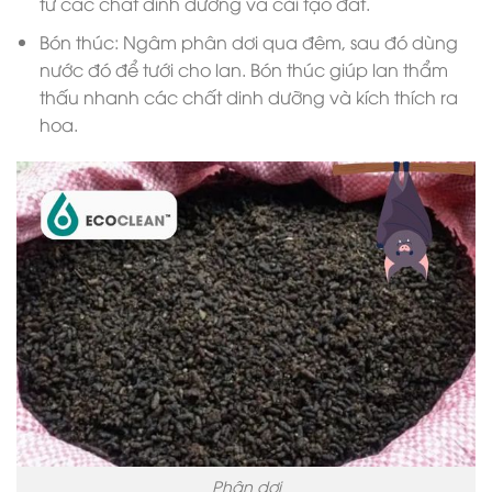
từ các chất dinh dưỡng và cải tạo đất.
Bón thúc: Ngâm phân dơi qua đêm, sau đó dùng
nước đó để tưới cho lan. Bón thúc giúp lan thẩm
thấu nhanh các chất dinh dưỡng và kích thích ra
hoa.
Phân dơi