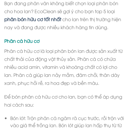
Bạn đang phân vân không biết chọn loại phân bón
cho hoa lan? EcoClean sẽ gợi ý cho bạn top 5 loại
phân bón hữu cơ tốt nhất
cho lan trên thị trường hiện
nay và đang được nhiều khách hàng tin dùng.
Phân cá hữu cơ
Phân cá hữu cơ là loại phân bón lan được sản xuất từ
chất thải của động vật thủy sản. Phân cá có chứa
nhiều acid amin, vitamin và khoáng chất có lợi cho
lan. Phân cá giúp lan nảy mầm, đâm chồi, thân dày
xanh, phục hồi rễ, ra hoa đẹp và bền màu.
Để bón phân cá hữu cơ cho lan, bạn có thể áp dụng
hai cách sau:
Bón lót: Trộn phân cá ngâm rã cục trước, rồi trộn với
vào giá thể trồng lan. Bón lót giúp lan hấp thụ từ từ