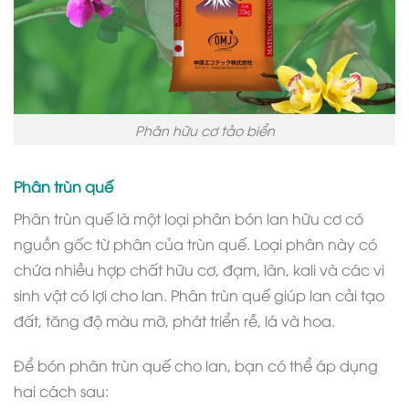
Phân hữu cơ tảo biển
Phân trùn quế
Phân trùn quế là một loại phân bón lan hữu cơ có
nguồn gốc từ phân của trùn quế. Loại phân này có
chứa nhiều hợp chất hữu cơ, đạm, lân, kali và các vi
sinh vật có lợi cho lan. Phân trùn quế giúp lan cải tạo
đất, tăng độ màu mỡ, phát triển rễ, lá và hoa.
Để bón phân trùn quế cho lan, bạn có thể áp dụng
hai cách sau: