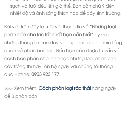
sạch và tưới đều lên giá thể. Bạn cần chú ý đến
nhiệt độ và ánh sáng thích hợp để cây sinh trưởng.
Bài viết trên đây là một vài thông tin về
“Những loại
phân bón cho lan tốt nhất bạn cần biết”
hy vọng
những thông tin trên đây sẽ giúp bạn có cái nhìn tổng
quan về phân bón lan. Nếu bạn cần được tư vấn về
cách bón phân cho lan hoặc những loại phân cho
cây trồng thì hãy liên hệ ngay với chúng tôi thông
qua Hotline:
0903 923 177.
>>> Xem thêm:
Cách phân loại rác thải
hàng ngày
để ủ phân bón