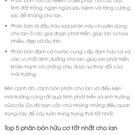
Phân bón hữu cơ Neem Cake phục hồi các đặc
tính đất trồng, ngăn ngừa sâu bệnh và tăng cường
sức đề kháng cho lan.
Phân bón lá đầu trâu-loại phân này chuyên dùng
cho lan ở các giai đoạn phát triển, giúp lan ra hoa
nhiều, đẹp và lâu tàn.
Phân bón đạm cá humic cung cấp đạm hữu cơ và
các vi chất dinh dưỡng cho lan, giúp lan phát triển
khỏe mạnh và chống chịu được sự thay đổi của
môi trường.
Bên cạnh đó, cách bón phân cho lan và điều kiện
môi trường cũng rất quá trình phát triển và sinh trưởng
của cây. Do đó bạn cần chú những những điều quan
trọng này để cây luôn trong trạng thái tốt nhất.
Top 5 phân bón hữu cơ tốt nhất cho lan