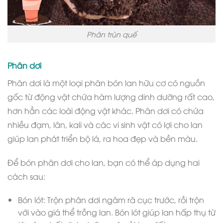
Phân trùn quế
Phân dơi
Phân dơi là một loại phân bón lan hữu cơ có nguồn
gốc từ động vật chứa hàm lượng dinh dưỡng rất cao,
hơn hẳn các loài động vật khác. Phân dơi có chứa
nhiều đạm, lân, kali và các vi sinh vật có lợi cho lan
giúp lan phát triển bộ lá, ra hoa đẹp và bền màu.
Để bón phân dơi cho lan, bạn có thể áp dụng hai
cách sau:
Bón lót: Trộn phân dơi ngâm rã cục trước, rồi trộn
với vào giá thể trồng lan. Bón lót giúp lan hấp thụ từ