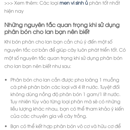
>>> Xem thêm: Các loại
men vi sinh ủ
phân tốt nhất
hiện nay
Những nguyên tắc quan trọng khi sử dụng
phân bón cho lan bạn nên biết
Khi bón phân cho lan bạn cần chú ý đến một số
nguyên tắc cơ bản để giúp cây luôn phát triển tốt. Có
một số nguyên tắc quan trọng khi sử dụng phân bón
cho lan bạn nên biết như sau:
Phân bón cho lan cần được pha loãng 1 muỗng
cà phê phân bón các loại với 4 lít nước. Tuyệt đối
không dùng nồng độ phân bón 1 gam/1 lít nước.
Tuy nhiên tùy vào từng loại phân mà sẽ có những
liều lượng khác nhau, bạn có thể tham khảo ý kiến
của các chuyên gia về cây trồng.
Bạn có thể kết hợp phân bón vô cơ và hữu cơ để