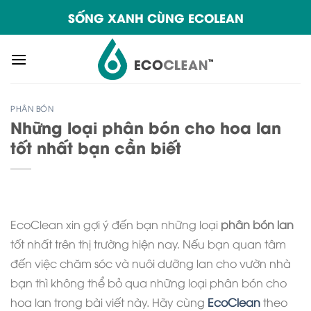
Skip
SỐNG XANH CÙNG ECOLEAN
to
content
PHÂN BÓN
Những loại phân bón cho hoa lan
tốt nhất bạn cần biết
EcoClean xin gợi ý đến bạn những loại
phân bón lan
tốt nhất trên thị trường hiện nay. Nếu bạn quan tâm
đến việc chăm sóc và nuôi dưỡng lan cho vườn nhà
bạn thì không thể bỏ qua những loại phân bón cho
hoa lan trong bài viết này. Hãy cùng
EcoClean
theo