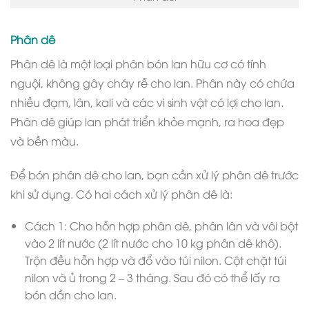
Phân dê
Phân dê là một loại phân bón lan hữu cơ có tính
nguội, không gây cháy rễ cho lan. Phân này có chứa
nhiều đạm, lân, kali và các vi sinh vật có lợi cho lan.
Phân dê giúp lan phát triển khỏe mạnh, ra hoa đẹp
và bền màu.
Để bón phân dê cho lan, bạn cần xử lý phân dê trước
khi sử dụng. Có hai cách xử lý phân dê là:
Cách 1: Cho hỗn hợp phân dê, phân lân và vôi bột
vào 2 lít nước (2 lít nước cho 10 kg phân dê khô).
Trộn đều hỗn hợp và đổ vào túi nilon. Cột chặt túi
nilon và ủ trong 2 – 3 tháng. Sau đó có thể lấy ra
bón dần cho lan.