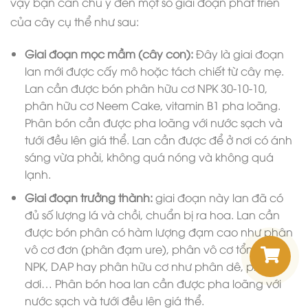
vậy bạn cần chú ý đến một số giai đoạn phát triển
của cây cụ thể như sau:
Giai đoạn mọc mầm (cây con):
Đây là giai đoạn
lan mới được cấy mô hoặc tách chiết từ cây mẹ.
Lan cần được bón phân hữu cơ NPK 30-10-10,
phân hữu cơ Neem Cake, vitamin B1 pha loãng.
Phân bón cần được pha loãng với nước sạch và
tưới đều lên giá thể. Lan cần được để ở nơi có ánh
sáng vừa phải, không quá nóng và không quá
lạnh.
Giai đoạn trưởng thành:
giai đoạn này lan đã có
đủ số lượng lá và chồi, chuẩn bị ra hoa. Lan cần
được bón phân có hàm lượng đạm cao như phân
vô cơ đơn (phân đạm ure), phân vô cơ tổng hợp
NPK, DAP hay phân hữu cơ như phân dê, phân
dơi… Phân bón hoa lan cần được pha loãng với
nước sạch và tưới đều lên giá thể.