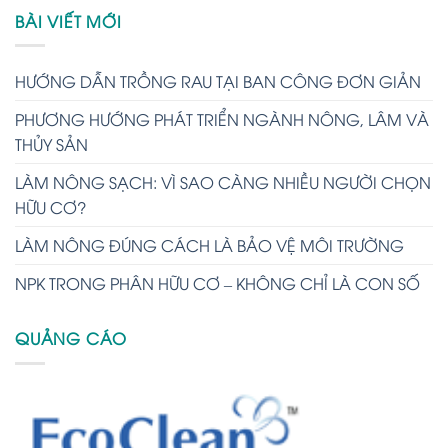
BÀI VIẾT MỚI
HƯỚNG DẪN TRỒNG RAU TẠI BAN CÔNG ĐƠN GIẢN
PHƯƠNG HƯỚNG PHÁT TRIỂN NGÀNH NÔNG, LÂM VÀ
THỦY SẢN
LÀM NÔNG SẠCH: VÌ SAO CÀNG NHIỀU NGƯỜI CHỌN
HỮU CƠ?
LÀM NÔNG ĐÚNG CÁCH LÀ BẢO VỆ MÔI TRƯỜNG
NPK TRONG PHÂN HỮU CƠ – KHÔNG CHỈ LÀ CON SỐ
QUẢNG CÁO