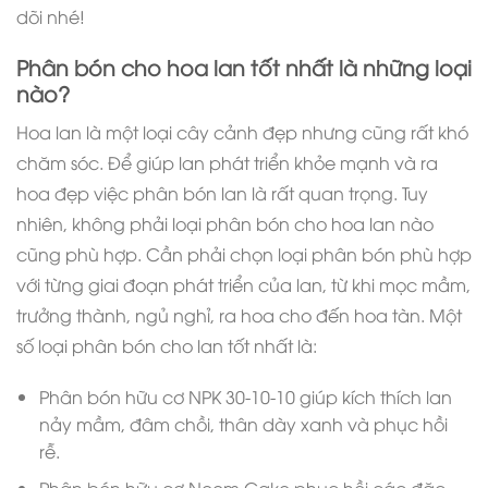
dõi nhé!
Phân bón cho hoa lan tốt nhất là những loại
nào?
Hoa lan là một loại cây cảnh đẹp nhưng cũng rất khó
chăm sóc. Để giúp lan phát triển khỏe mạnh và ra
hoa đẹp việc phân bón lan là rất quan trọng. Tuy
nhiên, không phải loại phân bón cho hoa lan nào
cũng phù hợp. Cần phải chọn loại phân bón phù hợp
với từng giai đoạn phát triển của lan, từ khi mọc mầm,
trưởng thành, ngủ nghỉ, ra hoa cho đến hoa tàn. Một
số loại phân bón cho lan tốt nhất là:
Phân bón hữu cơ NPK 30-10-10 giúp kích thích lan
nảy mầm, đâm chồi, thân dày xanh và phục hồi
rễ.