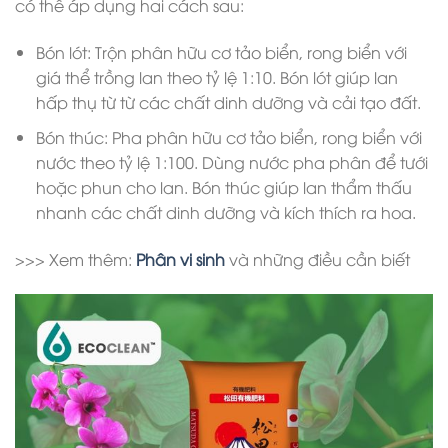
có thể áp dụng hai cách sau:
Bón lót: Trộn phân hữu cơ tảo biển, rong biển với
giá thể trồng lan theo tỷ lệ 1:10. Bón lót giúp lan
hấp thụ từ từ các chất dinh dưỡng và cải tạo đất.
Bón thúc: Pha phân hữu cơ tảo biển, rong biển với
nước theo tỷ lệ 1:100. Dùng nước pha phân để tưới
hoặc phun cho lan. Bón thúc giúp lan thẩm thấu
nhanh các chất dinh dưỡng và kích thích ra hoa.
>>> Xem thêm:
Phân vi sinh
và những điều cần biết