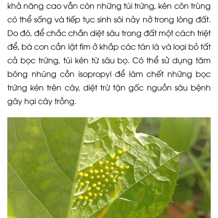
khả năng cao vẫn còn những túi trứng, kén côn trùng
có thể sống và tiếp tục sinh sôi nảy nở trong lòng đất.
Do đó, để chắc chắn diệt sâu trong đất một cách triệt
để, bà con cần lật tìm ở khắp các tán lá và loại bỏ tất
cả bọc trứng, túi kén từ sâu bọ. Có thể sử dụng tăm
bông nhúng cồn isopropyl để làm chết những bọc
trứng kén trên cây, diệt trừ tận gốc nguồn sâu bệnh
gây hại cây trồng.