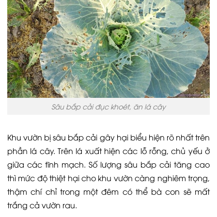
Sâu bắp cải đục khoét, ăn lá cây
Khu vườn bị sâu bắp cải gây hại biểu hiện rõ nhất trên
phần lá cây. Trên lá xuất hiện các lỗ rỗng, chủ yếu ở
giữa các tĩnh mạch. Số lượng sâu bắp cải tăng cao
thì mức độ thiệt hại cho khu vườn càng nghiêm trọng,
thậm chí chỉ trong một đêm có thể bà con sẽ mất
trắng cả vườn rau.