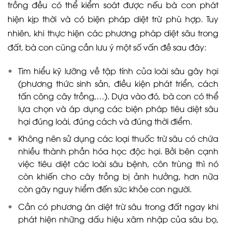
trồng đều có thể kiểm soát được nếu bà con phát
hiện kịp thời và có biện pháp diệt trừ phù hợp. Tuy
nhiên, khi thực hiện các phương pháp diệt sâu trong
đất, bà con cũng cần lưu ý một số vấn đề sau đây:
Tìm hiểu kỹ lưỡng về tập tính của loài sâu gây hại
(phương thức sinh sản, điều kiện phát triển, cách
tấn công cây trồng,…). Dựa vào đó, bà con có thể
lựa chọn và áp dụng các biện pháp tiêu diệt sâu
hại đúng loài, đúng cách và đúng thời điểm.
Không nên sử dụng các loại thuốc trừ sâu có chứa
nhiều thành phần hóa học độc hại. Bởi bên cạnh
việc tiêu diệt các loài sâu bệnh, côn trùng thì nó
còn khiến cho cây trồng bị ảnh hưởng, hơn nữa
còn gây nguy hiểm đến sức khỏe con người.
Cần có phương án diệt trừ sâu trong đất ngay khi
phát hiện những dấu hiệu xâm nhập của sâu bọ,