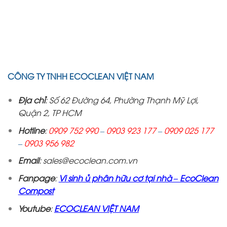
CÔNG TY TNHH ECOCLEAN VIỆT NAM
Địa chỉ
: Số 62 Đường 64, Phường Thạnh Mỹ Lợi,
Quận 2, TP HCM
Hotline
:
0909 752 990
–
0903 923 177
–
0909 025 177
–
0903 956 982
Email
:
sales@ecoclean.com.vn
Fanpage
:
Vi sinh ủ phân hữu cơ tại nhà – EcoClean
Compost
Youtube
:
ECOCLEAN VIỆT NAM