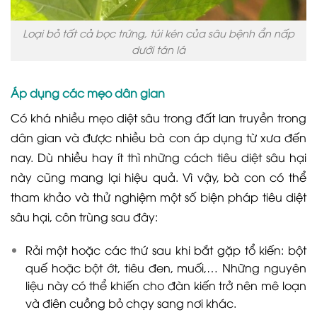
Loại bỏ tất cả bọc trứng, túi kén của sâu bệnh ẩn nấp
dưới tán lá
Áp dụng các mẹo dân gian
Có khá nhiều mẹo diệt sâu trong đất lan truyền trong
dân gian và được nhiều bà con áp dụng từ xưa đến
nay. Dù nhiều hay ít thì những cách tiêu diệt sâu hại
này cũng mang lại hiệu quả. Vì vậy, bà con có thể
tham khảo và thử nghiệm một số biện pháp tiêu diệt
sâu hại, côn trùng sau đây:
Rải một hoặc các thứ sau khi bắt gặp tổ kiến: bột
quế hoặc bột ớt, tiêu đen, muối,… Những nguyên
liệu này có thể khiến cho đàn kiến trở nên mê loạn
và điên cuồng bỏ chạy sang nơi khác.