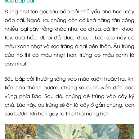
Sâu bắp cải
Đúng như tên gọi, sâu bắp cải chủ yếu phá hoại cây
bắp cải. Ngoài ra, chúng còn có khả năng tấn công
nhiều loại cây trồng khác như: cà chua, cà tím, khoai
tây, dưa hấu, ớt, bí đỏ, dưa, đậu,… Loài sâu này có
màu xanh nhạt và sọc trắng ở hai bên thân. Ấu trùng
của nó thì có màu nhạt hơn, trứng có màu xanh lá
cây nhạt.
Sâu bắp cải thường sống vào mùa xuân hoặc hạ. Khi
tiến hóa thành bướm, chúng sẽ di chuyển đến các
vùng phía Bắc. Sau đó, chúng đẻ trứng vào cây ký
chủ. Lúc này, ấu trùng sẽ ăn lá cây ở gần chúng, còn
sâu bướm lớn hơn gây ra thiệt hại nặng hơn.