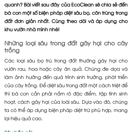
quanh? Bài viết sau đây của EcoClean sẽ chia sẻ đến
bà con một số biện pháp diệt sâu bọ, côn trùng trong
đất đơn giản nhất. Cùng theo dõi và áp dụng cho
khu vườn nhà mình nhé!
Những loại sâu trong đất gây hại cho cây
trồng
Các loại sâu bọ trú trong đất thường gây hại cho
vườn rau, hoa hoặc cây ăn quả. Chúng đe dọa và
làm ảnh hưởng đến quá trình sinh trưởng, phát triển
của cây trồng. Để diệt sâu trong đất một cách triệt để
thì bà con cần phải nắm rõ đặc điểm, tập tính sinh
hoạt, cách gây hại của loài sâu. Dựa vào đó, chúng
ta có thể áp dụng biện pháp diệt trừ phù hợp, mang
lại hiệu quả cao.