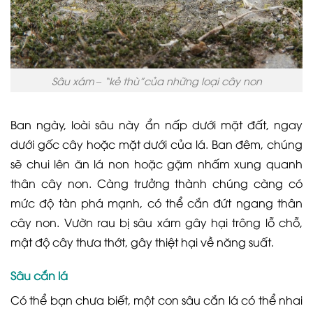
Sâu xám – “kẻ thù”của những loại cây non
Ban ngày, loài sâu này ẩn nấp dưới mặt đất, ngay
dưới gốc cây hoặc mặt dưới của lá. Ban đêm, chúng
sẽ chui lên ăn lá non hoặc gặm nhấm xung quanh
thân cây non. Càng trưởng thành chúng càng có
mức độ tàn phá mạnh, có thể cắn đứt ngang thân
cây non. Vườn rau bị sâu xám gây hại trông lỗ chỗ,
mật độ cây thưa thớt, gây thiệt hại về năng suất.
Sâu cắn lá
Có thể bạn chưa biết, một con sâu cắn lá có thể nhai