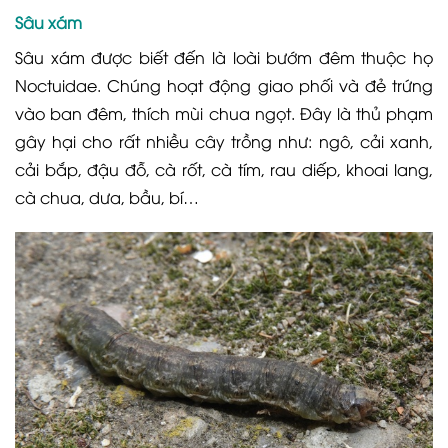
Sâu xám
Sâu xám được biết đến là loài bướm đêm thuộc họ
Noctuidae. Chúng hoạt động giao phối và đẻ trứng
vào ban đêm, thích mùi chua ngọt. Đây là thủ phạm
gây hại cho rất nhiều cây trồng như: ngô, cải xanh,
cải bắp, đậu đỗ, cà rốt, cà tím, rau diếp, khoai lang,
cà chua, dưa, bầu, bí…