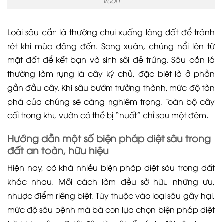
vườn
Loài sâu cắn lá thường chui xuống lòng đất để tránh
rét khi mùa đông đến. Sang xuân, chúng nổi lên từ
mặt đất để kết bạn và sinh sôi đẻ trứng. Sâu cắn lá
thường làm rụng lá cây ký chủ, đặc biệt là ở phần
gần đầu cây. Khi sâu bướm trưởng thành, mức độ tàn
phá của chúng sẽ càng nghiêm trọng. Toàn bộ cây
cối trong khu vườn có thể bị “nuốt” chỉ sau một đêm.
Hướng dẫn một số biện pháp diệt sâu trong
đất an toàn, hữu hiệu
Hiện nay, có khá nhiều biện pháp diệt sâu trong đất
khác nhau. Mỗi cách làm đều sở hữu những ưu,
nhược điểm riêng biệt. Tùy thuộc vào loại sâu gây hại,
mức độ sâu bệnh mà bà con lựa chọn biện pháp diệt