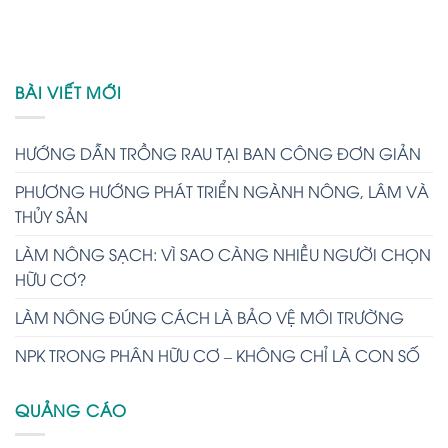
BÀI VIẾT MỚI
HƯỚNG DẪN TRỒNG RAU TẠI BAN CÔNG ĐƠN GIẢN
PHƯƠNG HƯỚNG PHÁT TRIỂN NGÀNH NÔNG, LÂM VÀ
THỦY SẢN
LÀM NÔNG SẠCH: VÌ SAO CÀNG NHIỀU NGƯỜI CHỌN
HỮU CƠ?
LÀM NÔNG ĐÚNG CÁCH LÀ BẢO VỆ MÔI TRƯỜNG
NPK TRONG PHÂN HỮU CƠ – KHÔNG CHỈ LÀ CON SỐ
QUẢNG CÁO