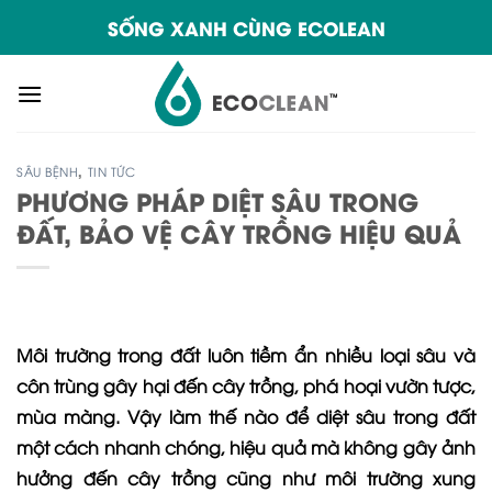
Skip
SỐNG XANH CÙNG ECOLEAN
to
content
SÂU BỆNH
,
TIN TỨC
PHƯƠNG PHÁP DIỆT SÂU TRONG
ĐẤT, BẢO VỆ CÂY TRỒNG HIỆU QUẢ
Môi trường trong đất luôn tiềm ẩn nhiều loại sâu và
côn trùng gây hại đến cây trồng, phá hoại vườn tược,
mùa màng. Vậy làm thế nào để diệt sâu trong đất
một cách nhanh chóng, hiệu quả mà không gây ảnh
hưởng đến cây trồng cũng như môi trường xung