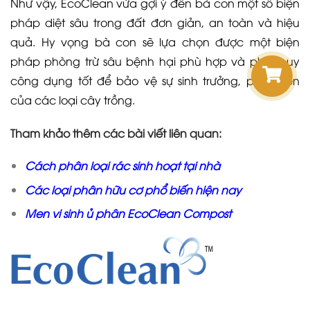
Như vậy, EcoClean vừa gợi ý đến bà con một số biện
pháp diệt sâu trong đất đơn giản, an toàn và hiệu
quả. Hy vọng bà con sẽ lựa chọn được một biện
pháp phòng trừ sâu bệnh hại phù hợp và phát huy
công dụng tốt để bảo vệ sự sinh trưởng, phát triển
của các loại cây trồng.
Tham khảo thêm các bài viết liên quan:
Cách phân loại rác
sinh hoạt tại nhà
Các loại
phân hữu cơ
phổ biến hiện nay
Men vi sinh ủ phân
EcoClean Compost