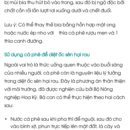
bị mùi bia thu hút bò vào trong, sau đó bị ngộ độc bởi
chất cồn rồi lần lượt rơi xuống dưới và chết đuối.
Lưu ý: Có thể thay thế bia bằng hỗn hợp mật ong
hoặc nước ép nho với ½ thìa cà phê rượu men và 1
thìa canh đường.
Sử dụng cà phê để diệt ốc sên hại rau
Ngoài vai trò là thức uống quen thuộc vào buổi sáng
của nhiều người, cà phê còn là nguyên liệu lý tưởng
trong diệt ốc sên hại rau. Đây là phương án thân thiện
với môi trường, đã được nghiên cứu bởi Bộ Nông
nghiệp Hoa Kỳ. Bà con có thể thực hiện theo hai cách
sau:
Nước cà phê sau khi pha thì để nguội, sau đó cho
vào bình xịt, phun trực tiếp lên mặt đất, lá cây và