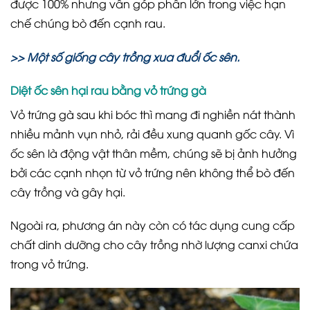
được 100% nhưng vẫn góp phần lớn trong việc hạn
chế chúng bò đến cạnh rau.
>>
Một số giống cây trồng xua đuổi ốc sên.
Diệt ốc sên hại rau bằng vỏ trứng gà
Vỏ trứng gà sau khi bóc thì mang đi nghiền nát thành
nhiều mảnh vụn nhỏ, rải đều xung quanh gốc cây. Vì
ốc sên là động vật thân mềm, chúng sẽ bị ảnh hưởng
bởi các cạnh nhọn từ vỏ trứng nên không thể bò đến
cây trồng và gây hại.
Ngoài ra, phương án này còn có tác dụng cung cấp
chất dinh dưỡng cho cây trồng nhờ lượng canxi chứa
trong vỏ trứng.