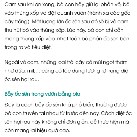
Cam sau khi ăn xong, bà con hãy giữ lại phần vỏ, bỏ
vào thùng xốp và đặt quanh vườn (tránh xa các gốc
cây trồng). Một lượng lớn ốc sên sau đó sẽ bị vỏ cam
thu hút bò vào thùng xốp. Lúc này, bà con chỉ cần
mang thùng xốp vào, nhặt toàn bộ phần ốc sên bên
trong ra và tiêu diệt.
Ngoài vỏ cam, những loại trái cây có mùi ngọt thơm
như dứa, mít,… cũng có tác dụng tương tự trong diệt
ốc sên hại rau.
Bẫy ốc sên trong vườn bằng bia
Đây là cách bẫy ốc sên khá phổ biến, thường được
bà con truyền tai nhau từ trước đến nay. Cách diệt ốc
sên hại rau này không chỉ đơn giản, dễ thực hiện mà
còn mang lại hiệu quả cao.