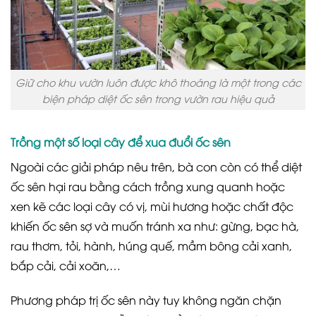
Giữ cho khu vườn luôn được khô thoáng là một trong các
biện pháp diệt ốc sên trong vườn rau hiệu quả
Trồng một số loại cây để xua đuổi ốc sên
Ngoài các giải pháp nêu trên, bà con còn có thể diệt
ốc sên hại rau bằng cách trồng xung quanh hoặc
xen kẽ các loại cây có vị, mùi hương hoặc chất độc
khiến ốc sên sợ và muốn tránh xa như: gừng, bạc hà,
rau thơm, tỏi, hành, húng quế, mầm bông cải xanh,
bắp cải, cải xoăn,…
Phương pháp trị ốc sên này tuy không ngăn chặn