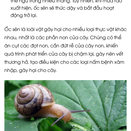
thể ngủ trong nhiều tháng. Tuy nhiên, khi mưa rào
xuất hiện, ốc sên sẽ thức dậy và bắt đầu hoạt
động trở lại.
Ốc sên là loài vật gây hại cho nhiều loại thực vật khác
nhau, nhất là các phần non của cây. Chúng có thể
ăn cụt các đọt non, cắn đứt rễ của cây non, khiến
quá trình phát triển của cây bị chậm lại, gây nên vết
thương hở, tạo điều kiện cho các loại nấm bệnh xâm
nhập, gây hại cho cây.