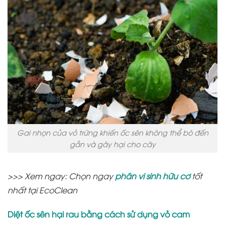
Gai nhọn của vỏ trứng khiến ốc sên không thể bò đến
gần và gây hại cho cây
>>> Xem ngay: Chọn ngay
phân vi sinh hữu cơ
tốt
nhất tại EcoClean
Diệt ốc sên hại rau bằng cách sử dụng vỏ cam