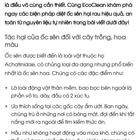
là điều vô cùng cần thiết. Cùng EcoClean khám phá
ngay các biện pháp diệt ốc sên hại rau hiệu quả, an
toàn từ nguyên liệu tự nhiên trong bài viết dưới đây!
Tác hại của ốc sên đối với cây trồng, hoa
màu
Ốc sên được biết đến là loài vật thuộc họ
Achatinidae, có chủng loại đa dạng nhưng phổ biến
nhất là ốc sên hoa. Chúng có các đặc điểm như:
Là loài động vật thân mềm, bao bọc bên ngoài là
phần vỏ to, dày, đầu có 2 xúc tu.
Ưa thích sống tại các gốc cây ẩm ướt. Ban ngày,
chúng trú ở những nơi có bóng mát, đợi đến khi tắt
nắng mới ra ngoài để tìm kiếm thức ăn.
Hầu như không hoạt động vào mùa khô, chúng có