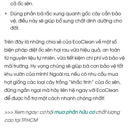
cả ốc sên.
Dùng phần bã rắc xung quanh gốc cây cần bảo
vệ, điều này sẽ giúp bổ sung chất dinh dưỡng cho
đất.
Trên đây là những chia sẻ của EcoClean về một số
biện pháp diệt ốc sên hại rau vừa hiệu quả, an toàn
từ nguyên liệu tự nhiên, vừa tiết kiệm chi phí và bảo vệ
môi trường. Hy vọng chúng sẽ giúp bà con bảo vệ tốt
khu vườn của mình! Ngoài ra, nếu có nhu cầu mua
hạt giống các loại cây trồng “khắc tinh” của ốc sên,
đừng ngần ngại mà hãy liên hệ ngay với EcoClean
để được hỗ trợ một cách nhanh chóng nhất!
>>> Xem ngay: cơ hội
mua phân hữu cơ
chất lượng
cao tại TP.HCM