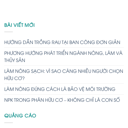
BÀI VIẾT MỚI
HƯỚNG DẪN TRỒNG RAU TẠI BAN CÔNG ĐƠN GIẢN
PHƯƠNG HƯỚNG PHÁT TRIỂN NGÀNH NÔNG, LÂM VÀ
THỦY SẢN
LÀM NÔNG SẠCH: VÌ SAO CÀNG NHIỀU NGƯỜI CHỌN
HỮU CƠ?
LÀM NÔNG ĐÚNG CÁCH LÀ BẢO VỆ MÔI TRƯỜNG
NPK TRONG PHÂN HỮU CƠ – KHÔNG CHỈ LÀ CON SỐ
QUẢNG CÁO