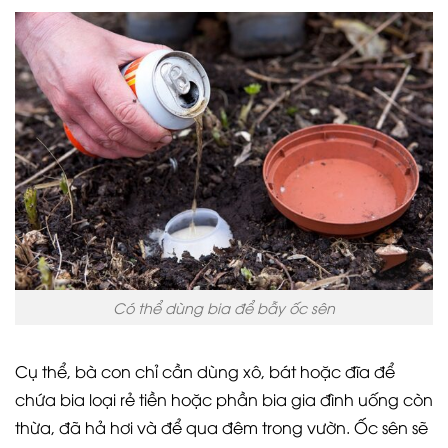
Có thể dùng bia để bẫy ốc sên
Cụ thể, bà con chỉ cần dùng xô, bát hoặc đĩa để
chứa bia loại rẻ tiền hoặc phần bia gia đình uống còn
thừa, đã hả hơi và để qua đêm trong vườn. Ốc sên sẽ