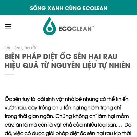
Skip
SỐNG XANH CÙNG ECOLEAN
to
content
SÂU BỆNH
,
TIN TỨC
BIỆN PHÁP DIỆT ỐC SÊN HẠI RAU
HIỆU QUẢ TỪ NGUYÊN LIỆU TỰ NHIÊN
Ốc sên tuy là loài sinh vật nhỏ bé nhưng có thể khiến
vườn rau, cây trồng chịu tổn hại nghiêm trọng chỉ
trong thời gian ngắn. Chúng không chỉ làm hại mầm
cây, ăn lá mà còn là vật chủ của nhiều loại sán,… Do
đó, việc có được giải pháp diệt ốc sên hại rau kịp thời