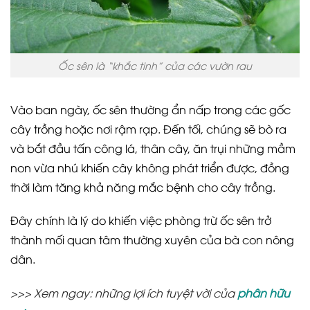
Ốc sên là “khắc tinh” của các vườn rau
Vào ban ngày, ốc sên thường ẩn nấp trong các gốc
cây trồng hoặc nơi rậm rạp. Đến tối, chúng sẽ bò ra
và bắt đầu tấn công lá, thân cây, ăn trụi những mầm
non vừa nhú khiến cây không phát triển được, đồng
thời làm tăng khả năng mắc bệnh cho cây trồng.
Đây chính là lý do khiến việc phòng trừ ốc sên trở
thành mối quan tâm thường xuyên của bà con nông
dân.
>>> Xem ngay: những lợi ích tuyệt vời của
phân hữu