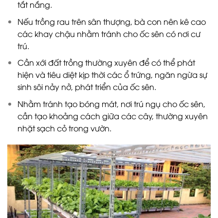
tắt nắng.
Nếu trồng rau trên sân thượng, bà con nên kê cao
các khay chậu nhằm tránh cho ốc sên có nơi cư
trú.
Cần xới đất trồng thường xuyên để có thể phát
hiện và tiêu diệt kịp thời các ổ trứng, ngăn ngừa sự
sinh sôi nảy nở, phát triển của ốc sên.
Nhằm tránh tạo bóng mát, nơi trú ngụ cho ốc sên,
cần tạo khoảng cách giữa các cây, thường xuyên
nhặt sạch cỏ trong vườn.