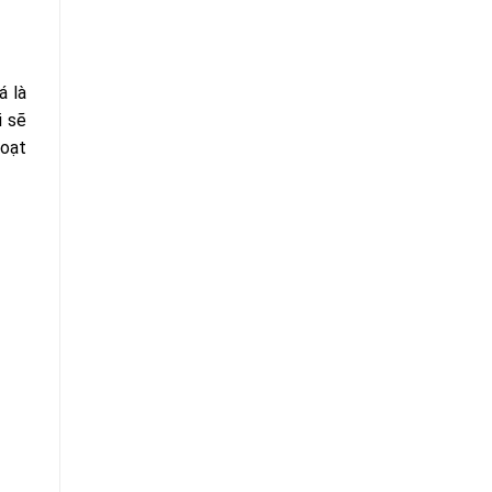
á là
i sẽ
hoạt