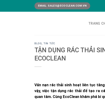
Skip
EMAIL:
SALES@ECOCLEAN.COM.VN
to
content
TRANG C
BLOG
,
TIN TỨC
TẬN DỤNG RÁC THẢI S
ECOCLEAN
Vấn nạn rác thải sinh hoạt liên tục tă
vậy, việc tận dụng rác thải để tạo ra
quan tâm. Cùng EcoClean khám phá bí quy