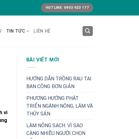
HOTLINE: 0903 923 177
V
TIN TỨC
LIÊN HỆ
BÀI VIẾT MỚI
HƯỚNG DẪN TRỒNG RAU TẠI
BAN CÔNG ĐƠN GIẢN
PHƯƠNG HƯỚNG PHÁT
TRIỂN NGÀNH NÔNG, LÂM VÀ
h vì
THỦY SẢN
ùng
LÀM NÔNG SẠCH: VÌ SAO
CÀNG NHIỀU NGƯỜI CHỌN