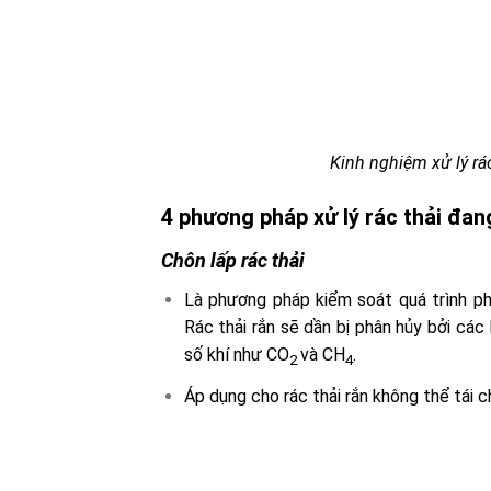
Kinh nghiệm xử lý rác
4 phương pháp xử lý rác thải đa
Chôn lấp rác thải
Là phương pháp kiểm soát quá trình phâ
Rác thải rắn sẽ dần bị phân hủy bởi các
số khí như CO
và CH
.
2
4
Áp dụng cho rác thải rắn không thể tái c