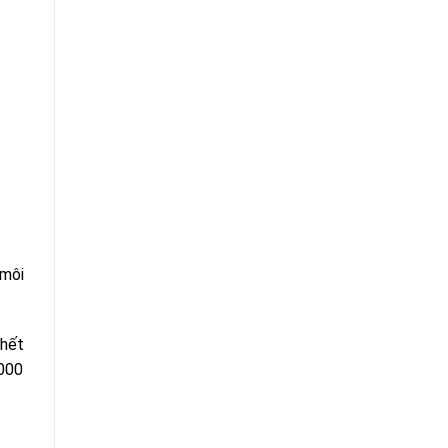
 môi
hết
.000