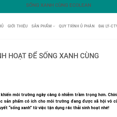
SỐNG XANH CÙNG ECOLEAN
HỦ
GIỚI THIỆU
SẢN PHẨM
QUY TRÌNH Ủ PHÂN
ĐẠI LÝ-CT
INH HOẠT ĐỂ SỐNG XANH CÙNG
ng khiến môi trường ngày càng ô nhiễm trầm trọng hơn. Chín
 các sản phẩm có ích cho môi trường đang được xã hội vô c
ết “sống xanh” từ việc tận dụng rác thải sinh hoạt nhé!