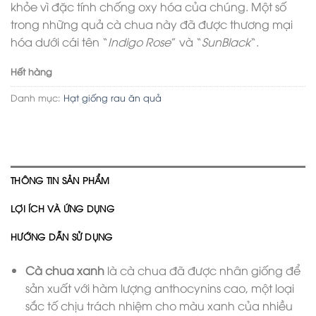
khỏe vì đặc tính chống oxy hóa của chúng. Một số
trong những quả cà chua này đã được thương mại
hóa dưới cái tên “
Indigo Rose
” và “
SunBlack
“.
Hết hàng
Danh mục:
Hạt giống rau ăn quả
THÔNG TIN SẢN PHẨM
LỢI ÍCH VÀ ỨNG DỤNG
HƯỚNG DẪN SỬ DỤNG
Cà chua xanh
là cà chua đã được nhân giống để
sản xuất với hàm lượng anthocynins cao, một loại
sắc tố chịu trách nhiệm cho màu xanh của nhiều