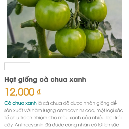
Hạt giống cà chua xanh
12,000
₫
Cà chua xanh
là cà chua đã được nhân giống để
sản xuất với hàm lượng anthocynins cao, một loại sắc
tố chịu trách nhiệm cho màu xanh của nhiều loại trái
cây. Anthocyanin đã được công nhận có lợi ích sức