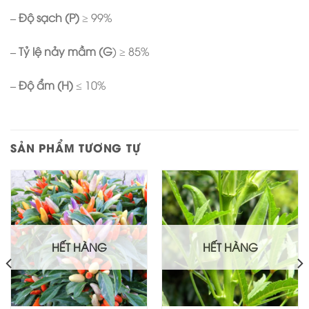
– Độ sạch (P)
≥ 99%
– Tỷ lệ nảy mầm (G
) ≥ 85%
– Độ ẩm (H)
≤ 10%
SẢN PHẨM TƯƠNG TỰ
HẾT HÀNG
HẾT HÀNG