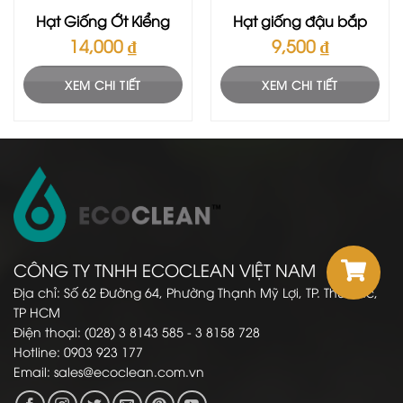
Hạt Giống Ớt Kiểng
Hạt giống đậu bắp
14,000
₫
9,500
₫
XEM CHI TIẾT
XEM CHI TIẾT
CÔNG TY TNHH ECOCLEAN VIỆT NAM
Địa chỉ: Số 62 Đường 64, Phường Thạnh Mỹ Lợi, TP. Thủ Đức,
TP HCM
Điện thoại: (028) 3 8143 585 - 3 8158 728
Hotline: 0903 923 177
Email:
sales@ecoclean.com.vn