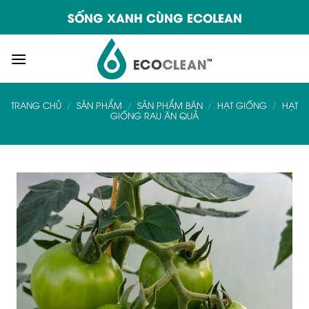
Skip
SỐNG XANH CÙNG ECOLEAN
to
content
TRANG CHỦ
/
SẢN PHẨM
/
SẢN PHẨM BÁN
/
HẠT GIỐNG
/
HẠT
GIỐNG RAU ĂN QUẢ