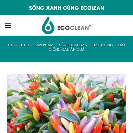
Skip
SỐNG XANH CÙNG ECOLEAN
to
content
TRANG CHỦ
/
SẢN PHẨM
/
SẢN PHẨM BÁN
/
HẠT GIỐNG
/
HẠT
GIỐNG RAU ĂN QUẢ