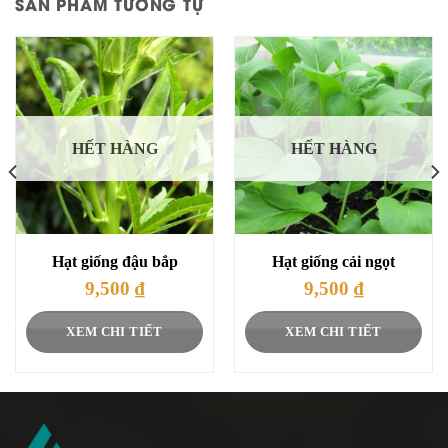
SẢN PHẨM TƯƠNG TỰ
HẾT HÀNG
HẾT HÀNG
Hạt giống đậu bắp
Hạt giống cải ngọt
9,500
₫
9,500
₫
XEM CHI TIẾT
XEM CHI TIẾT