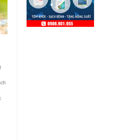
ị
ách
c