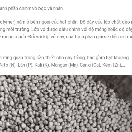
ành phần chính: vỏ bọc và nhân.
polymer) nằm ở bên ngoài của hạt phân. Độ dày của lớp chất dẻo 
trong môi trường. Lớp vỏ được điều chỉnh với độ mỏng hoặc độ dà
 mong muốn. Đối với lớp vỏ dày, quá trình phân giải sẽ diễn ra tr
 dưỡng quan trọng cần thiết cho cây trồng, bao gồm hạt khoáng
itơ (N), Lân (P), Kali (K), Mangan (Mn), Canxi (Ca), Kẽm (Zn),…