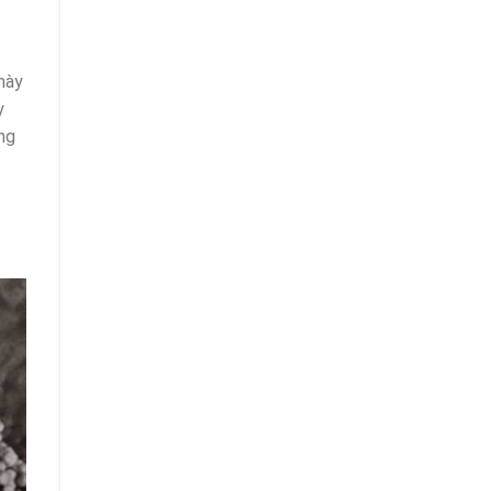
này
y
ong