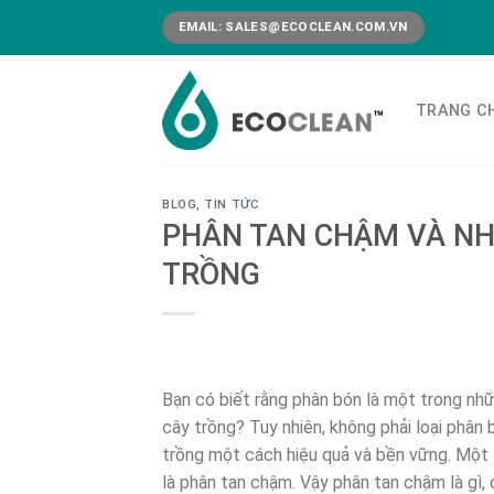
Skip
EMAIL:
SALES@ECOCLEAN.COM.VN
to
content
TRANG C
BLOG
,
TIN TỨC
PHÂN TAN CHẬM VÀ NHỮ
TRỒNG
Bạn có biết rằng phân bón là một trong nh
cây trồng? Tuy nhiên, không phải loại phâ
trồng một cách hiệu quả và bền vững. Một 
là phân tan chậm. Vậy phân tan chậm là gì,