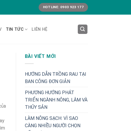
HOTLINE: 0903 923 177
V
TIN TỨC
LIÊN HỆ
BÀI VIẾT MỚI
HƯỚNG DẪN TRỒNG RAU TẠI
BAN CÔNG ĐƠN GIẢN
PHƯƠNG HƯỚNG PHÁT
TRIỂN NGÀNH NÔNG, LÂM VÀ
của
THỦY SẢN
LÀM NÔNG SẠCH: VÌ SAO
nay
CÀNG NHIỀU NGƯỜI CHỌN
tìm