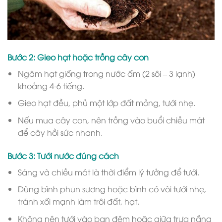
Bước 2: Gieo hạt hoặc trồng cây con
Ngâm hạt giống trong nước ấm (2 sôi – 3 lạnh)
khoảng 4-6 tiếng.
Gieo hạt đều, phủ một lớp đất mỏng, tưới nhẹ.
Nếu mua cây con, nên trồng vào buổi chiều mát
để cây hồi sức nhanh.
Bước 3: Tưới nước đúng cách
Sáng và chiều mát là thời điểm lý tưởng để tưới.
Dùng bình phun sương hoặc bình có vòi tưới nhẹ,
tránh xối mạnh làm trôi đất, hạt.
Không nên tưới vào ban đêm hoặc giữa trưa nắng