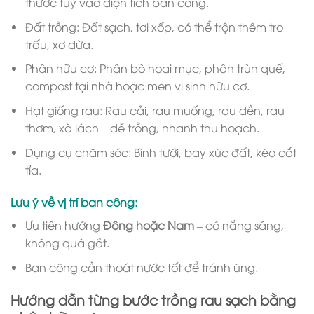
thước tùy vào diện tích ban công.
Đất trồng: Đất sạch, tơi xốp, có thể trộn thêm tro
trấu, xơ dừa.
Phân hữu cơ: Phân bò hoai mục, phân trùn quế,
compost tại nhà hoặc men vi sinh hữu cơ.
Hạt giống rau: Rau cải, rau muống, rau dền, rau
thơm, xà lách – dễ trồng, nhanh thu hoạch.
Dụng cụ chăm sóc: Bình tưới, bay xúc đất, kéo cắt
tỉa.
Lưu ý về vị trí ban công:
Ưu tiên hướng
Đông hoặc Nam
– có nắng sáng,
không quá gắt.
Ban công cần thoát nước tốt để tránh úng.
Hướng dẫn từng bước trồng rau sạch bằng