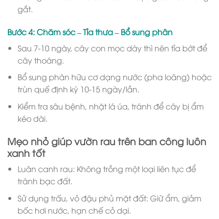
gắt.
Bước 4: Chăm sóc – Tỉa thưa – Bổ sung phân
Sau 7-10 ngày, cây con mọc dày thì nên tỉa bớt để
cây thoáng.
Bổ sung phân hữu cơ dạng nước (pha loãng) hoặc
trùn quế định kỳ 10-15 ngày/lần.
Kiểm tra sâu bệnh, nhặt lá úa, tránh để cây bị ẩm
kéo dài.
Mẹo nhỏ giúp vườn rau trên ban công luôn
xanh tốt
Luân canh rau: Không trồng một loại liên tục để
tránh bạc đất.
Sử dụng trấu, vỏ đậu phủ mặt đất: Giữ ẩm, giảm
bốc hơi nước, hạn chế cỏ dại.