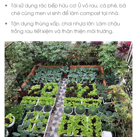
Tái sử dụng rác bếp hữu cơ: Ủ vỏ rau, cà phê, bã
chè cùng men vi sinh để làm compost tại nhà.
Tận dụng thùng xốp, chai nhựa lớn: Làm chậu
trồng rau tiết kiệm và thân thiện môi trường.