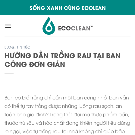
Skip
SỐNG XANH CÙNG ECOLEAN
to
content
BLOG
,
TIN TỨC
HƯỚNG DẪN TRỒNG RAU TẠI BAN
CÔNG ĐƠN GIẢN
Bạn có biết rằng chỉ cần một ban công nhỏ, bạn vẫn
có thể tự tay trồng được những luống rau sạch, an
toàn cho gia đình? Trong thời đại mà thực phẩm bẩn,
thuốc trừ sâu và hóa chất đang khiến người tiêu dùng
lo ngại, việc tự trồng rau tại nhà không chỉ giúp bảo