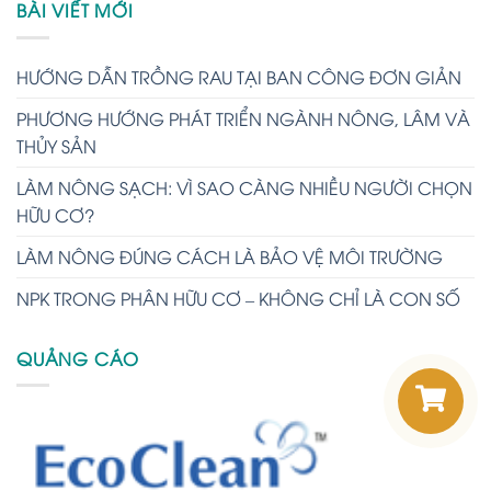
BÀI VIẾT MỚI
HƯỚNG DẪN TRỒNG RAU TẠI BAN CÔNG ĐƠN GIẢN
PHƯƠNG HƯỚNG PHÁT TRIỂN NGÀNH NÔNG, LÂM VÀ
THỦY SẢN
LÀM NÔNG SẠCH: VÌ SAO CÀNG NHIỀU NGƯỜI CHỌN
HỮU CƠ?
LÀM NÔNG ĐÚNG CÁCH LÀ BẢO VỆ MÔI TRƯỜNG
NPK TRONG PHÂN HỮU CƠ – KHÔNG CHỈ LÀ CON SỐ
QUẢNG CÁO