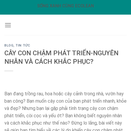
Skip
SỐNG XANH CÙNG ECOLEAN
to
content
BLOG
,
TIN TỨC
CÂY CON CHẬM PHÁT TRIỂN-NGUYÊN
NHÂN VÀ CÁCH KHẮC PHỤC?
Bạn đang trồng rau, hoa hoặc cây cảnh trong nhà, vườn hay
ban công? Bạn muốn cây con của bạn phát triển nhanh, khỏe
và đẹp? Nhưng bạn lại gặp phải tình trạng cây con chậm
phát triển, còi cọc và yếu ớt? Bạn không biết nguyên nhân
và cách khắc phục như thế nào? Đừng lo lắng, bài viết này
sẽ giúp bạn tìm hiểu về các lý do khiến cây con chậm phát