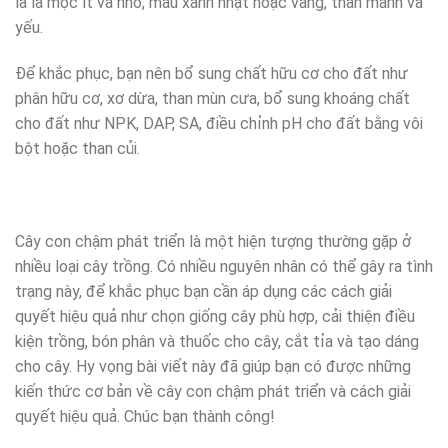
là lá mọc ít và nhỏ, màu xanh nhạt hoặc vàng, thân mảnh và
yếu.
Để khắc phục, bạn nên bổ sung chất hữu cơ cho đất như
phân hữu cơ, xơ dừa, than mùn cưa, bổ sung khoáng chất
cho đất như NPK, DAP, SA, điều chỉnh pH cho đất bằng vôi
bột hoặc than củi.
Cây con chậm phát triển là một hiện tượng thường gặp ở
nhiều loại cây trồng. Có nhiều nguyên nhân có thể gây ra tình
trạng này, để khắc phục bạn cần áp dụng các cách giải
quyết hiệu quả như chọn giống cây phù hợp, cải thiện điều
kiện trồng, bón phân và thuốc cho cây, cắt tỉa và tạo dáng
cho cây. Hy vọng bài viết này đã giúp bạn có được những
kiến thức cơ bản về cây con chậm phát triển và cách giải
quyết hiệu quả. Chúc bạn thành công!