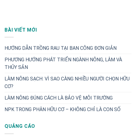
BÀI VIẾT MỚI
HƯỚNG DẪN TRỒNG RAU TẠI BAN CÔNG ĐƠN GIẢN
PHƯƠNG HƯỚNG PHÁT TRIỂN NGÀNH NÔNG, LÂM VÀ
THỦY SẢN
LÀM NÔNG SẠCH: VÌ SAO CÀNG NHIỀU NGƯỜI CHỌN HỮU
CƠ?
LÀM NÔNG ĐÚNG CÁCH LÀ BẢO VỆ MÔI TRƯỜNG
NPK TRONG PHÂN HỮU CƠ – KHÔNG CHỈ LÀ CON SỐ
QUẢNG CÁO