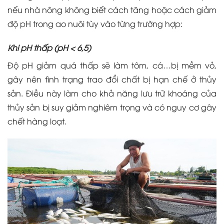
nếu nhà nông không biết cách tăng hoặc cách giảm
độ pH trong ao nuôi tùy vào từng trường hợp:
Khi pH thấp (pH < 6,5)
Độ pH giảm quá thấp sẽ làm tôm, cá…bị mềm vỏ,
gây nên tình trạng trao đổi chất bị hạn chế ở thủy
sản. Điều này làm cho khả năng lưu trữ khoáng của
thủy sản bị suy giảm nghiêm trọng và có nguy cơ gây
chết hàng loạt.