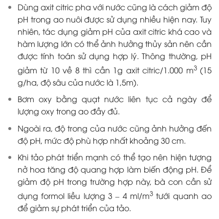
Dùng axit citric pha với nước cũng là cách giảm độ
pH trong ao nuôi được sử dụng nhiều hiện nay. Tuy
nhiên, tác dụng giảm pH của axit citric khá cao và
hàm lượng lớn có thể ảnh hưởng thủy sản nên cần
được tính toán sử dụng hợp lý. Thông thường, pH
3
giảm từ 10 về 8 thì cần 1g axit citric/1.000 m
(15
g/ha, độ sâu của nước là 1,5m).
Bơm oxy bằng quạt nước liên tục cả ngày để
lượng oxy trong ao đầy đủ.
Ngoài ra, độ trong của nước cũng ảnh hưởng đến
độ pH, mức độ phù hợp nhất khoảng 30 cm.
Khi tảo phát triển mạnh có thể tạo nên hiện tượng
nở hoa tăng độ quang hợp làm biến động pH. Để
giảm độ pH trong trường hợp này, bà con cần sử
3
dụng formol liều lượng 3
–
4 ml/m
tưới quanh ao
để giảm sự phát triển của tảo.