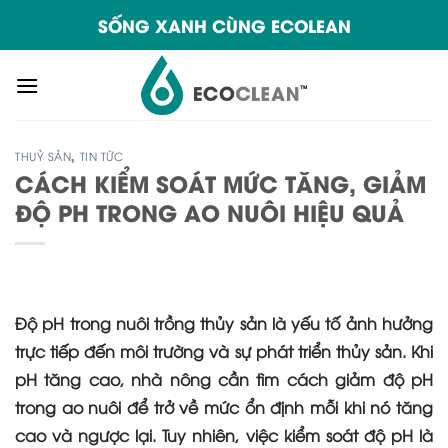
Skip
SỐNG XANH CÙNG ECOLEAN
to
content
THUỶ SẢN
,
TIN TỨC
CÁCH KIỂM SOÁT MỨC TĂNG, GIẢM
ĐỘ PH TRONG AO NUÔI HIỆU QUẢ
Độ pH trong nuôi trồng thủy sản là yếu tố ảnh hưởng
trực tiếp đến môi trường và sự phát triển thủy sản. Khi
pH tăng cao, nhà nông cần tìm cách giảm độ pH
trong ao nuôi để trở về mức ổn định mỗi khi nó tăng
cao và ngược lại. Tuy nhiên, việc kiểm soát độ pH là