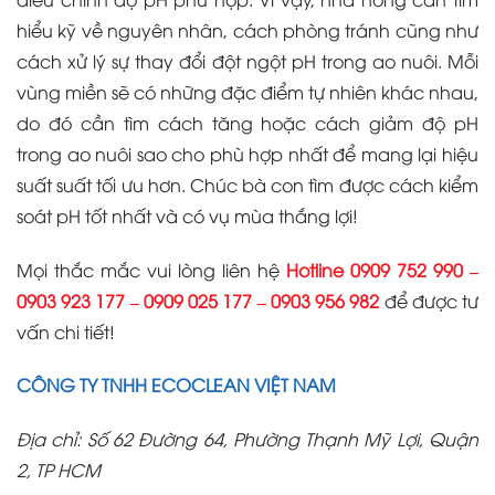
hiểu kỹ về nguyên nhân, cách phòng tránh cũng như
cách xử lý sự thay đổi đột ngột pH trong ao nuôi. Mỗi
vùng miền sẽ có những đặc điểm tự nhiên khác nhau,
do đó cần tìm cách tăng hoặc cách giảm độ pH
trong ao nuôi sao cho phù hợp nhất để mang lại hiệu
suất suất tối ưu hơn. Chúc bà con tìm được cách kiểm
soát pH tốt nhất và có vụ mùa thắng lợi!
Mọi thắc mắc vui lòng liên hệ
Hotline
0909 752 990 –
0903 923 177 – 0909 025 177 – 0903 956 982
để được tư
vấn chi tiết!
CÔNG TY TNHH ECOCLEAN VIỆT NAM
Địa chỉ: Số 62 Đường 64, Phường Thạnh Mỹ Lợi, Quận
2, TP HCM