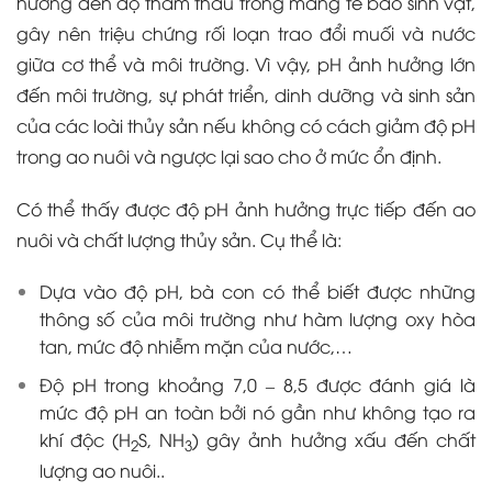
hưởng đến độ thẩm thấu trong màng tế bào sinh vật,
gây nên triệu chứng rối loạn trao đổi muối và nước
giữa cơ thể và môi trường. Vì vậy, pH ảnh hưởng lớn
đến môi trường, sự phát triển, dinh dưỡng và sinh sản
của các loài thủy sản nếu không có cách giảm độ pH
trong ao nuôi và ngược lại sao cho ở mức ổn định.
Có thể thấy được độ pH ảnh hưởng trực tiếp đến ao
nuôi và chất lượng thủy sản. Cụ thể là:
Dựa vào độ pH, bà con có thể biết được những
thông số của môi trường như hàm lượng oxy hòa
tan, mức độ nhiễm mặn của nước,…
Độ pH trong khoảng 7,0
–
8,5 được đánh giá là
mức độ pH an toàn bởi nó gần như không tạo ra
khí độc (H
S, NH
) gây ảnh hưởng xấu đến chất
2
3
lượng ao nuôi..