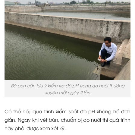
Bà con cần lưu ý kiểm tra độ pH trong ao nuôi thường
xuyên mỗi ngày 2 lần
Có thể nói, quá trình kiểm soát độ pH không hề đơn
giản. Ngay khi vét bùn, chuẩn bị ao nuôi thì quá trình
này phải được xem xét kỹ.