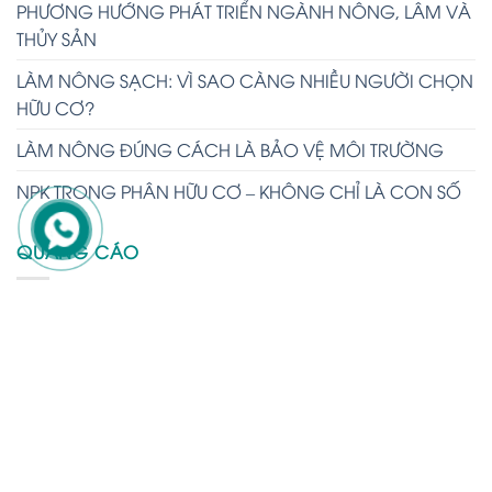
PHƯƠNG HƯỚNG PHÁT TRIỂN NGÀNH NÔNG, LÂM VÀ
THỦY SẢN
LÀM NÔNG SẠCH: VÌ SAO CÀNG NHIỀU NGƯỜI CHỌN
HỮU CƠ?
LÀM NÔNG ĐÚNG CÁCH LÀ BẢO VỆ MÔI TRƯỜNG
NPK TRONG PHÂN HỮU CƠ – KHÔNG CHỈ LÀ CON SỐ
QUẢNG CÁO