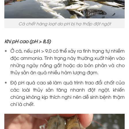
Cá chết hàng loạt do pH bị hạ thấp đột ngột
Khi pH cao (pH > 8,5)
Ở cá, nếu pH > 9,0 có thể xảy ra tình trạng tự nhiễm
độc ammonia. Tình trạng này thường xuất hiện vào
những ngày nắng gắt hoặc do bón phân và cho
thủy sản ăn quá nhiều hàm lượng đạm.
Độ pH quá cao sẽ làm quá trình trao đổi chất của
các loài thủy sản tăng nhanh đột ngột, khiến
chúng không kịp thích nghi nên dễ sinh bệnh thậm
chí là chết.