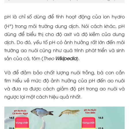
pH là chỉ số dùng để tính hoạt động của ion hydro
+
(H
) trong môi trường dung dịch. Nói cách khác, pH
dùng để biểu thị cho độ axit và độ kiềm của dung
dịch. Do đó, yếu tố pH có ảnh hưởng rất lớn đến môi
trường ao nuôi cũng như quá trình phát triển và sinh
sản của cá, tôm (
Theo
Wikipedia
).
Và để đảm bảo chất lượng nuôi trồng, bà con cần
tìm hiểu về mức độ ảnh hưởng của pH đến ao nuôi
và đưa ra được cách giảm độ pH trong ao nuôi và
ngược lại một cách hiệu quả nhất.