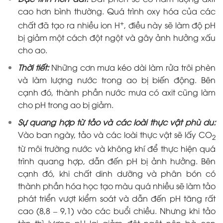
cao hơn bình thường. Quá trình oxy hóa của các
+
chất đã tạo ra nhiều ion H
, điều này sẽ làm độ pH
bị giảm một cách đột ngột và gây ảnh hưởng xấu
cho ao.
Thời tiết:
Những cơn mưa kéo dài làm rửa trôi phèn
và làm lượng nước trong ao bị biến động. Bên
cạnh đó, thành phần nước mưa có axit cũng làm
cho pH trong ao bị giảm.
Sự quang hợp từ tảo và các loài thực vật phù du:
Vào ban ngày, tảo và các loài thực vật sẽ lấy CO
2
từ môi trường nước và không khí để thực hiện quá
trình quang hợp, dẫn đến pH bị ảnh hưởng. Bên
cạnh đó, khi chất dinh dưỡng và phân bón có
thành phần hóa học tạo màu quá nhiều sẽ làm tảo
phát triển vượt kiểm soát và dẫn đến pH tăng rất
cao (8,8 – 9,1) vào các buổi chiều. Nhưng khi tảo
tàn thì lượng pH lại giảm đột ngột nên bà con