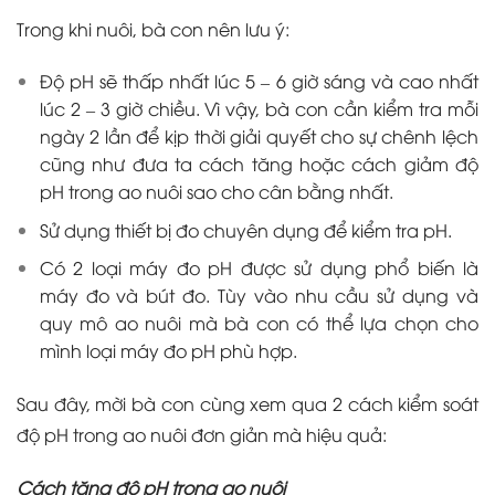
Trong khi nuôi, bà con nên lưu ý:
Độ pH sẽ thấp nhất lúc 5
–
6 giờ sáng và cao nhất
lúc 2
–
3 giờ chiều. Vì vậy, bà con cần kiểm tra mỗi
ngày 2 lần để kịp thời giải quyết cho sự chênh lệch
cũng như đưa ta cách tăng hoặc cách giảm độ
pH trong ao nuôi sao cho cân bằng nhất.
Sử dụng thiết bị đo chuyên dụng để kiểm tra pH.
Có 2 loại máy đo pH được sử dụng phổ biến là
máy đo và bút đo. Tùy vào nhu cầu sử dụng và
quy mô ao nuôi mà bà con có thể lựa chọn cho
mình loại máy đo pH phù hợp.
Sau đây, mời bà con cùng xem qua 2 cách kiểm soát
độ pH trong ao nuôi đơn giản mà hiệu quả:
Cách tăng độ pH trong ao nuôi