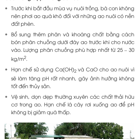
Trước khi bắt đầu mùa vụ nuôi trồng, bà con không
nên phơi ao quá khô đối với những ao nuôi có nền
đất phèn.
Bổ sung thêm phân và khoáng chất bằng cách
bón phân chuồng dưới đáy ao trước khi cho nước
vào. Lượng phân chuồng phù hợp nhất từ 25
–
30
2
kg/m
.
Hạn chế sử dụng Ca(OH)
và CaO cho ao nuôi vì
2
sẽ làm tăng pH rất nhanh, gây ảnh hưởng không
tốt đến thủy sản.
Vệ sinh, dọn dẹp thường xuyên các chất thải hữu
cơ trong ao. Hạn chế lá cây rơi xuống ao để pH
không bị giảm quá thấp.