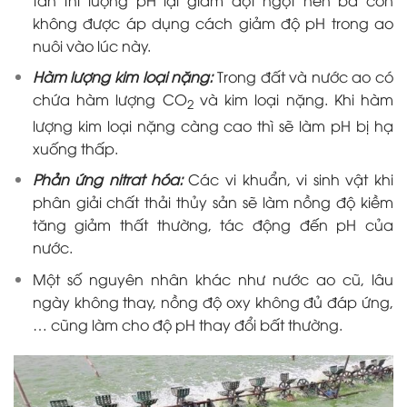
không được áp dụng cách giảm độ pH trong ao
nuôi vào lúc này.
Hàm lượng kim loại nặng:
Trong đất và nước ao có
chứa hàm lượng CO
và kim loại nặng. Khi hàm
2
lượng kim loại nặng càng cao thì sẽ làm pH bị hạ
xuống thấp.
Phản ứng nitrat hóa:
Các vi khuẩn, vi sinh vật khi
phân giải chất thải thủy sản sẽ làm nồng độ kiềm
tăng giảm thất thường, tác động đến pH của
nước.
Một số nguyên nhân khác như nước ao cũ, lâu
ngày không thay, nồng độ oxy không đủ đáp ứng,
… cũng làm cho độ pH thay đổi bất thường.