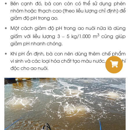
Bên cạnh đó, bà con còn có thể sử dụng phèn
nhôm hoặc thạch cao (theo liều lượng chỉ định) để
giảm độ pH trong ao.
Một cách giảm độ pH trong ao nuôi nữa là dùng
3
giấm với liều lượng 3
–
5 kg/1.000 m
cũng giúp
giảm pH nhanh chóng.
Khi pH ổn định, bà con nên dùng thêm
chế phẩm
vi sinh
và các loại hóa chất tạo màu nước, giảm khí
độc cho ao nuôi.