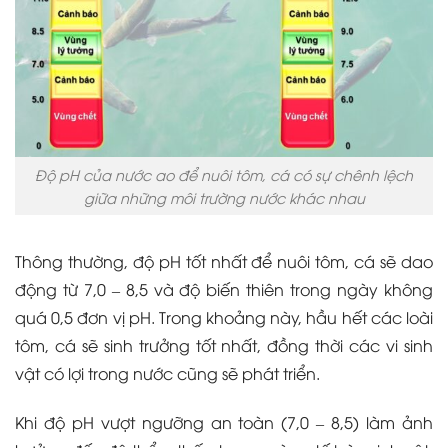
Độ pH của nước ao để nuôi tôm, cá có sự chênh lệch
giữa những môi trường nước khác nhau
Thông thường, độ pH tốt nhất để nuôi tôm, cá sẽ dao
động từ 7,0
–
8,5 và độ biến thiên trong ngày không
quá 0,5 đơn vị pH. Trong khoảng này, hầu hết các loài
tôm, cá sẽ sinh trưởng tốt nhất, đồng thời các vi sinh
vật có lợi trong nước cũng sẽ phát triển.
Khi độ pH vượt ngưỡng an toàn (7,0
–
8,5) làm ảnh