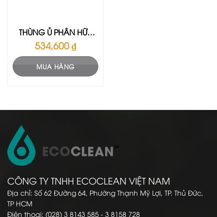
THÙNG Ủ PHÂN HỮU
CƠ ECO BIN 21 LÍT
534,600
₫
MUA HÀNG
CÔNG TY TNHH ECOCLEAN VIỆT NAM
Địa chỉ: Số 62 Đường 64, Phường Thạnh Mỹ Lợi, TP. Thủ Đức,
TP HCM
Điện thoại: (028) 3 8143 585 - 3 8158 728