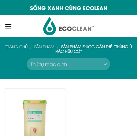
Skip
SỐNG XANH CÙNG ECOLEAN
to
content
TRANG CHỦ
/
SẢN PHẨM
/
SẢN PHẨM ĐƯỢC GẮN THẺ “THÙNG Ủ
RÁC HỮU CƠ”